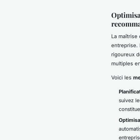
Optimisat
recomman
La maîtrise
entreprise.
rigoureux d
multiples e
Voici les
me
Planifica
suivez le
constitu
Optimisa
automatis
entrepris