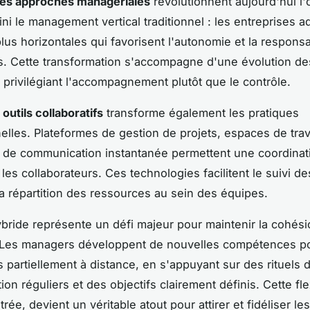
les approches managériales
révolutionnent aujourd'hui l'
Fini le management vertical traditionnel : les entreprises 
lus horizontales qui favorisent l'autonomie et la responsa
s. Cette transformation s'accompagne d'une évolution d
, privilégiant l'accompagnement plutôt que le contrôle.
s
outils collaboratifs
transforme également les pratiques
elles. Plateformes de gestion de projets, espaces de trav
s de communication instantanée permettent une coordinat
 les collaborateurs. Ces technologies facilitent le suivi d
la répartition des ressources au sein des équipes.
hybride représente un défi majeur pour maintenir la cohési
é. Les managers développent de nouvelles compétences p
 partiellement à distance, en s'appuyant sur des rituels 
n réguliers et des objectifs clairement définis. Cette flex
rée, devient un véritable atout pour attirer et fidéliser les