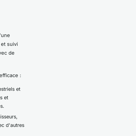
d'une
et suivi
avec de
fficace :
triels et
s et
s.
isseurs,
ec d'autres