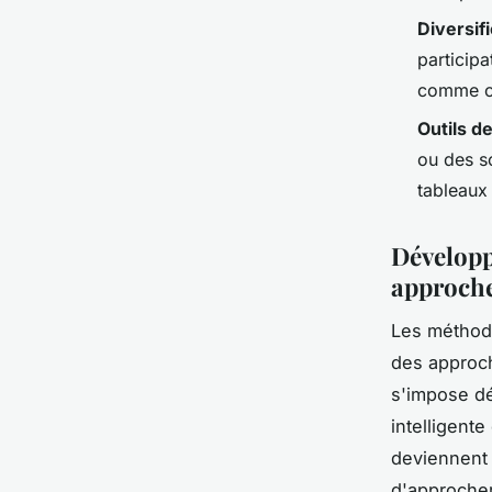
Diversif
participa
comme ce
Outils de
ou des s
tableaux
Développ
approche
Les méthode
des approc
s'impose dé
intelligent
deviennent d
d'approcher