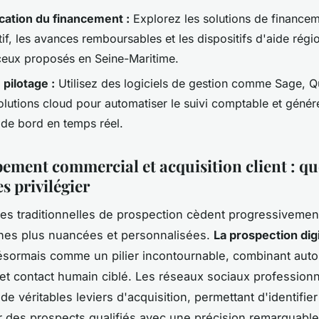
ication du financement :
Explorez les solutions de finance
tif, les avances remboursables et les dispositifs d'aide rég
ux proposés en Seine-Maritime.
 pilotage :
Utilisez des logiciels de gestion comme Sage, 
olutions cloud pour automatiser le suivi comptable et génér
 de bord en temps réel.
ement commercial et acquisition client : qu
s privilégier
s traditionnelles de prospection cèdent progressivement
hes plus nuancées et personnalisées.
La prospection digi
sormais comme un pilier incontournable, combinant aut
e et contact humain ciblé. Les réseaux sociaux profession
e véritables leviers d'acquisition, permettant d'identifier
 des prospects qualifiés avec une précision remarquable