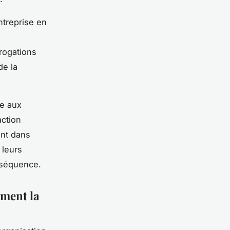
ntreprise en
rogations
de la
re aux
action
ent dans
 leurs
nséquence.
rment la