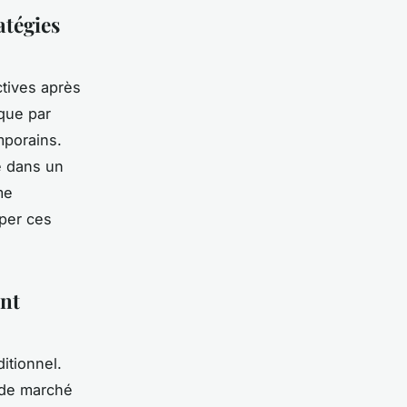
atégies
tives après
ique par
mporains.
é dans un
me
per ces
ent
itionnel.
s de marché