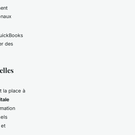
ment
ionaux
QuickBooks
er des
elles
 la place à
tale
omation
nels
 et
.