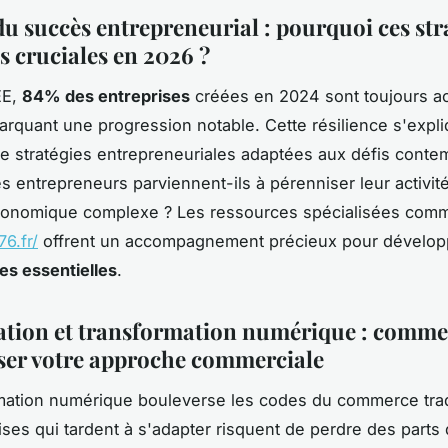
du succès entrepreneurial : pourquoi ces str
s cruciales en 2026 ?
EE,
84% des entreprises
créées en 2024 sont toujours ac
marquant une progression notable. Cette résilience s'expl
de stratégies entrepreneuriales adaptées aux défis conte
 entrepreneurs parviennent-ils à pérenniser leur activit
conomique complexe ? Les ressources spécialisées com
76.fr/
offrent un accompagnement précieux pour dévelop
s essentielles
.
sation et transformation numérique : comm
er votre approche commerciale
mation numérique bouleverse les codes du commerce trad
ises qui tardent à s'adapter risquent de perdre des part