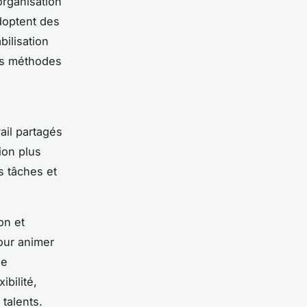
organisation
adoptent des
bilisation
es méthodes
ail partagés
ion plus
es tâches et
on et
our animer
de
ibilité,
 talents.