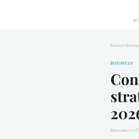
Ac
Accueil
›
Busin
BUSINESS
Cons
stra
202
Marceau — 22