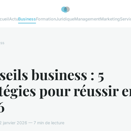
cueil
Actu
Business
Formation
Juridique
Management
Marketing
Servi
ess
eils business : 5
tégies pour réussir e
6
 janvier 2026 — 7 min de lecture