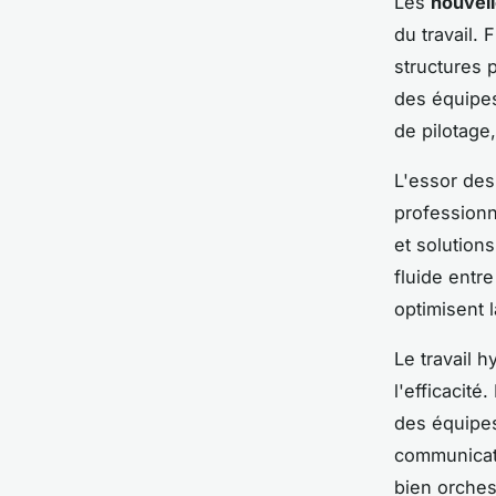
Les
nouvel
du travail. 
structures p
des équipe
de pilotage
L'essor de
professionn
et solution
fluide entre
optimisent 
Le travail 
l'efficacit
des équipes
communicatio
bien orchest