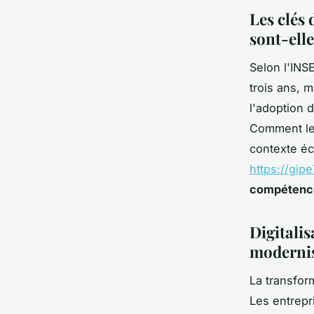
Les clés 
sont-elle
Selon l'INS
trois ans, 
l'adoption 
Comment les
contexte é
https://gipe
compétence
Digitali
modernis
La transfor
Les entrepr